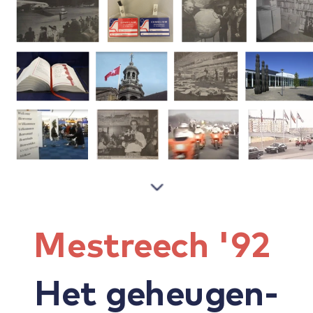
Mestreech '92
Het geheugen-