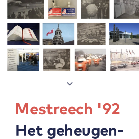
Mestreech '92
Het geheugen-