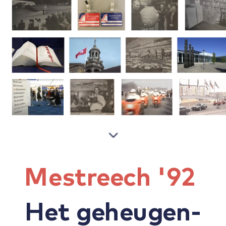
Mestreech '92
Het geheugen-