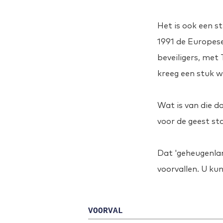
Het is ook een s
1991 de Europes
beveiligers, met 
kreeg een stuk w
Wat is van die d
voor de geest s
Dat 'geheugenlan
voorvallen. U ku
V
OORVAL