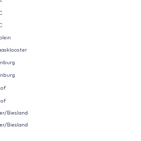
t
C
C
plein
aasklooster
enburg
enburg
hof
hof
er/Biesland
er/Biesland