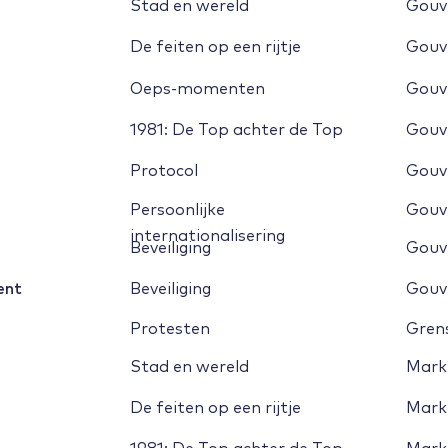
Stad en wereld
Gouv
De feiten op een rijtje
Gouv
Oeps-momenten
Gouv
1981: De Top achter de Top
Gouv
Protocol
Gouv
Persoonlijke 
Gouv
internationalisering
Beveiliging
Gouv
ent
B
eveiliging
Gouv
Protesten
Gren
Stad en wereld
Mark
De feiten op een rijtje
Mark