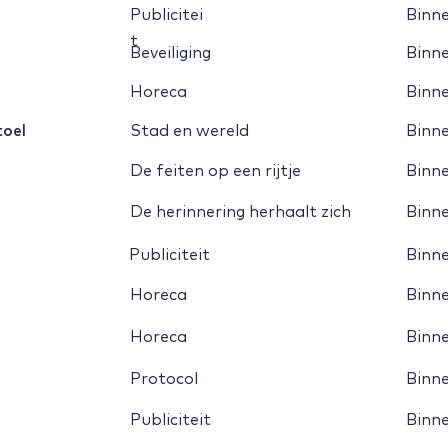
Publicitei
Binn
t
Beveiliging
Binn
Horeca
Binn
toel
Stad en wereld
Binn
De feiten op een rijtje
Binn
Vliegveld Beek
Grensovergang Smeermaas
De herinnering herhaalt zich
Binn
Publiciteit
Binn
Valkenburg
Horeca
Binn
Horeca
Binn
Geusselt
Protocol
Binn
Markt
Publiciteit
Binn
Binnenstad
Station
Vrijthof