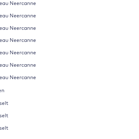
eau Neercanne
eau Neercanne
eau Neercanne
eau Neercanne
eau Neercanne
eau Neercanne
 op een plaats om de voorvallen 
eau Neercanne
rond die plek te ontdekken
en
selt
selt
selt