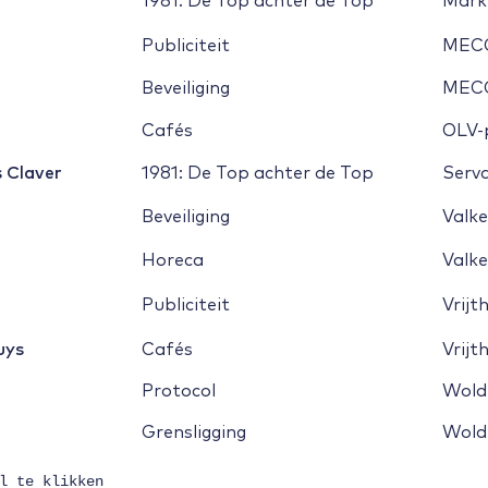
1981: De Top achter de Top
Mark
Publiciteit
MEC
Beveiliging
MEC
Cafés
OLV-
s Claver
1981: De Top achter de Top
Serv
Beveiliging
Valk
Horeca
Valk
Publiciteit
Vrijt
uys
Cafés
Vrijt
Protocol
Wold
Grensligging
Wold
l te klikken