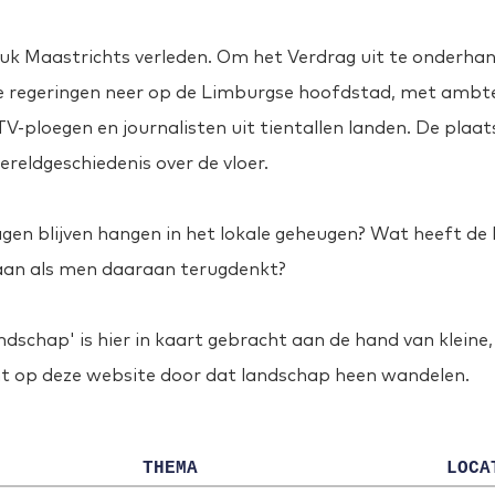
tuk Maastrichts verleden. Om het Verdrag uit te onderhan
e regeringen neer op de Limburgse hoofdstad, met ambte
TV-ploegen en journalisten uit tientallen landen. De plaats
ereldgeschiedenis over de vloer.
Ontdek de voorvallen op de kaart
agen blijven hangen in het lokale geheugen? Wat heeft de l
Of scroll verder om de index te bekijken
taan als men daaraan terugdenkt?
dschap' is hier in kaart gebracht aan de hand van kleine,
nt op deze website door dat landschap heen wandelen.
T
HEMA
L
OCA