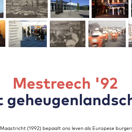
Mestreech '92
t geheugenlandsc
Maastricht (1992) bepaalt ons leven als Europese burgers