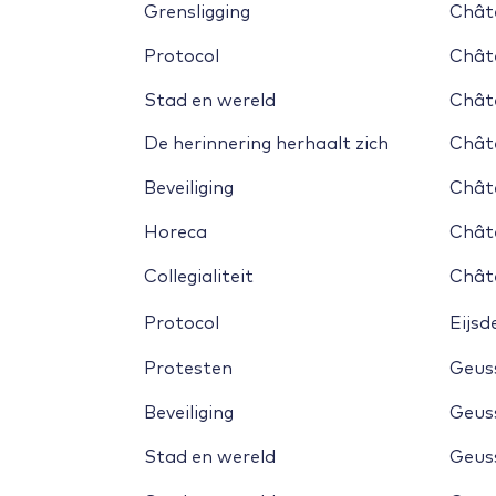
Grensligging
Chât
Servaasklooster
OLV-plein
Protocol
Chât
Stad en wereld
Chât
De herinnering herhaalt zich
Chât
MECC
Gouvernement
Beveiliging
Chât
Wolder/Biesland
Horeca
Chât
Klik
Collegialiteit
Chât
Château Neercanne
Eijsden
Protocol
Eijsd
Protesten
Geus
Beveiliging
Geus
Stad en wereld
Geus