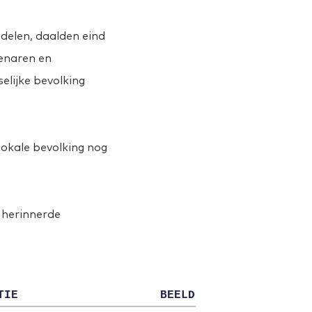
delen, daalden eind 
naren en 
elijke bevolking 
okale bevolking nog 
 herinnerde 
TIE
B
EELD